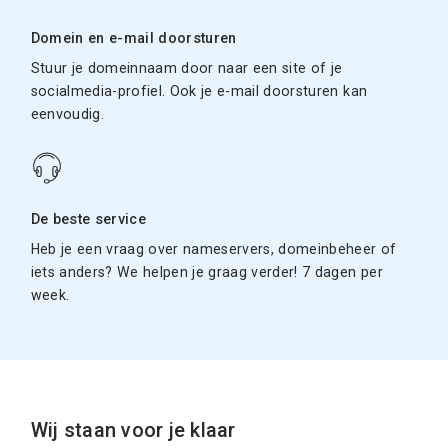
Domein en e-mail doorsturen
Stuur je domeinnaam door naar een site of je
socialmedia-profiel. Ook je e-mail doorsturen kan
eenvoudig.
De beste service
Heb je een vraag over nameservers, domeinbeheer of
iets anders? We helpen je graag verder! 7 dagen per
week.
Wij staan voor je klaar